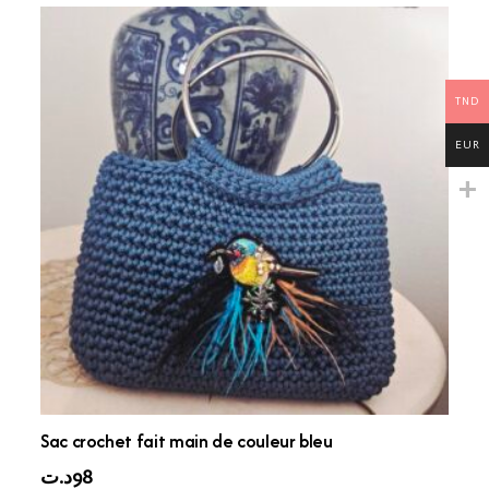
TND
EUR
Sac crochet fait main de couleur bleu
د.ت
98