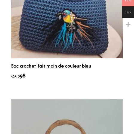
TND
EUR
Sac crochet fait main de couleur bleu
د.ت
98