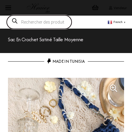
Vendeur
Recherche
de
French
▼
produits
Sac En Crochet Satiné Taille Moyenne
MADE IN TUNISIA