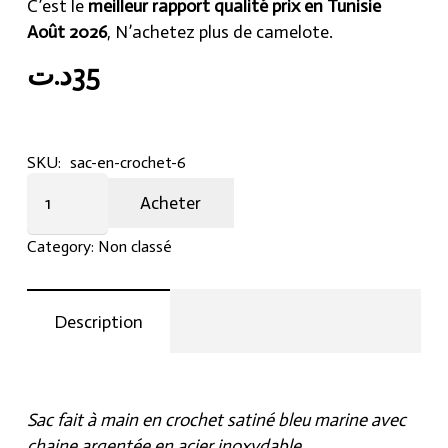
C’est le
meilleur rapport qualité prix en Tunisie
Août 2026
, N’achetez plus de camelote.
د.ت
35
SKU:
sac-en-crochet-6
Sac
Acheter
en
crochet
Category:
Non classé
satiné
taille
moyenne
Description
quantity
Sac fait à main en crochet satiné bleu marine avec
chaine argentée en acier inoxydable