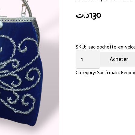
د.ت
130
SKU:
sac-pochette-en-velou
Sac
Acheter
Pochette
en
Category:
Sac à main
,
Femm
Velours
Bleu
Roi
quantity