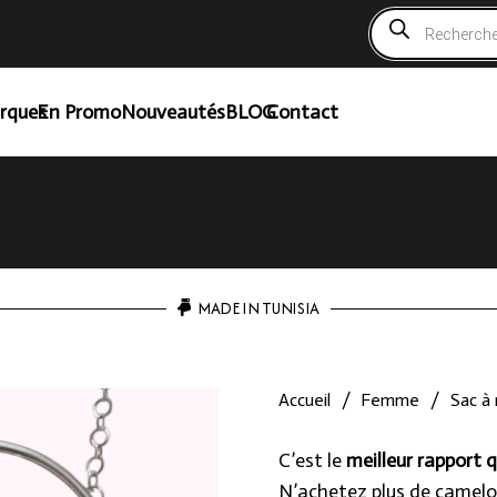
Recherche
de
produits
rques
En Promo
Nouveautés
BLOG
Contact
MADE IN TUNISIA
Accueil
/
Femme
/
Sac à
C’est le
meilleur rapport q
N’achetez plus de camelo