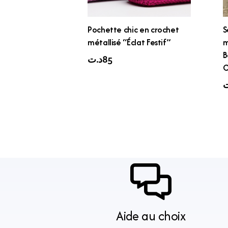
Pochette chic en crochet
S
métallisé “Éclat Festif”
m
B
د.ت
85
C
ت
Aide au choix