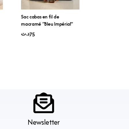
Sac cabas en fil de
macramé “Bleu Impérial”
د.ت
75
Newsletter