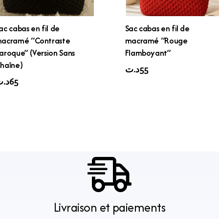
ac cabas en fil de
Sac cabas en fil de
acramé “Contraste
macramé “Rouge
aroque” (Version Sans
Flamboyant”
haîne)
د.ت
55
د.
65
Livraison et paiements