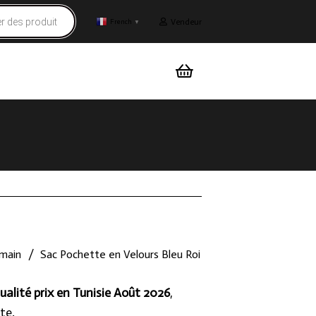
Vendeur
French
▼
 main
/
Sac Pochette en Velours Bleu Roi
ualité prix en Tunisie Août 2026
,
te.