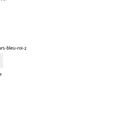
rs-bleu-roi-2
e