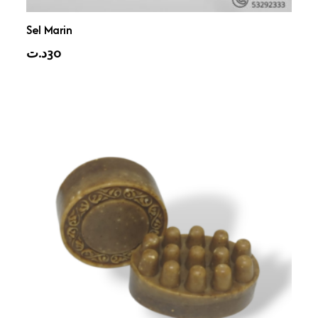
Sel Marin
د.ت
30