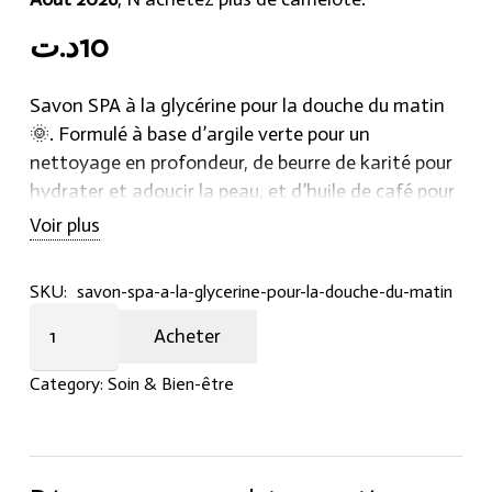
د.ت
10
Savon SPA à la glycérine pour la douche du matin
🌞. Formulé à base d’argile verte pour un
nettoyage en profondeur, de beurre de karité pour
hydrater et adoucir la peau, et d’huile de café pour
procurer une sensation de fraîcheur, d’énergie et de
Voir plus
vitalité tout au long de la journée.
SKU:
savon-spa-a-la-glycerine-pour-la-douche-du-matin
Savon
Acheter
SPA
à
Category:
Soin & Bien-être
la
glycérine
pour
la