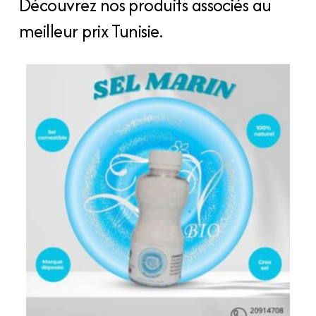
Découvrez nos produits associés au
douche
meilleur prix Tunisie.
du
matin
quantity