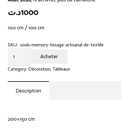
د.ت
1000
100 cm / 100 cm
SKU:
souls-memory-tissage-artisanal-de-textile
Soul's
Acheter
Memory
:
Category:
Décoration
,
Tableaux
Tissage
artisanal
de
Description
textile
quantity
200×150 cm