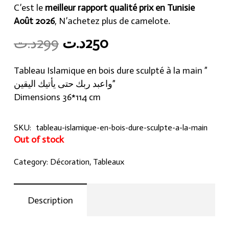
C’est le
meilleur rapport qualité prix en Tunisie
Août 2026
, N’achetez plus de camelote.
Original
Current
د.ت
299
د.ت
250
price
price
was:
is:
Tableau Islamique en bois dure sculpté à la main ”
250د.ت.
299د.ت.
واعبد ربك حتى يأتيك اليقين”
Dimensions 36*114 cm
SKU:
tableau-islamique-en-bois-dure-sculpte-a-la-main
Out of stock
Category:
Décoration
,
Tableaux
Description