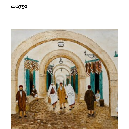
د.ت
750