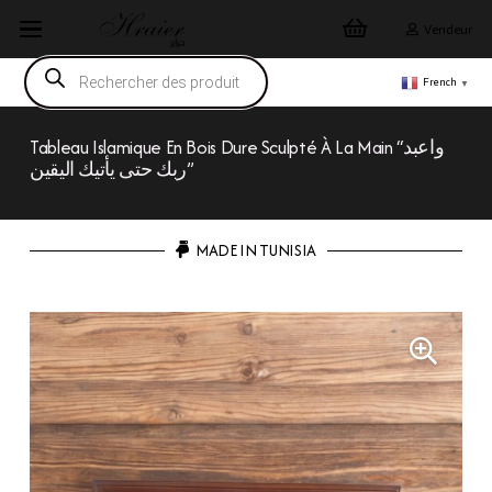
Vendeur
Recherche
de
French
▼
produits
Tableau Islamique En Bois Dure Sculpté À La Main “واعبد
ربك حتى يأتيك اليقين”
MADE IN TUNISIA