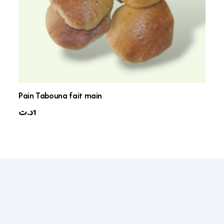
Pain Tabouna fait main
د.ت
1