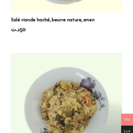
Salé viande haché, beurre nature, smen
د.ت
50
TND
EUR