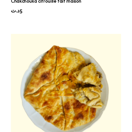
Chakchouka citrouille fait maison
د.ت
5