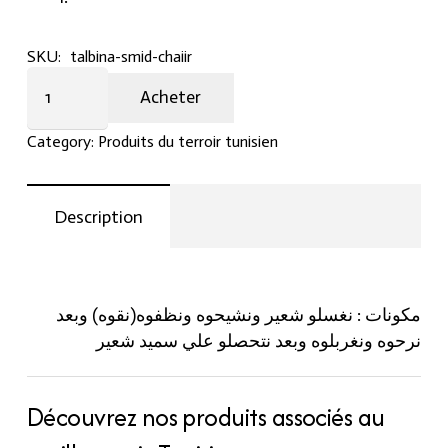
SKU:
talbina-smid-chaiir
Talbina
Acheter
:
smid
Category:
Produits du terroir tunisien
chaiir
kilou
quantity
Description
مكونات : نغسلو شعير ونشيحوه ونظفوه(نقوه) وبعد
نرحوه ونغربلوه وبعد نتحصلو علي سميد شعير
Découvrez nos produits associés au