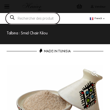
Vendeur
Recherche
de
French
▼
produits
Talbina : Smid Chaiir Kilou
MADE IN TUNISIA