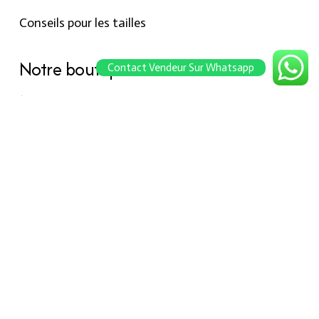
Conseils pour les tailles
Notre boutique
Contact Vendeur Sur Whatsapp
À propos Hraier
Contact
Conditions d’utilisation
Contact
301, Immeuble belkahia, Bizerte
7000
+216 24 709 073