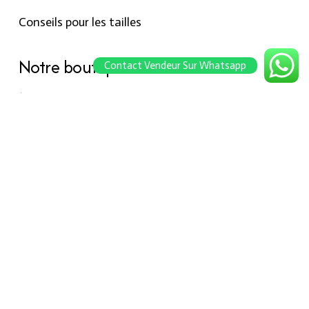
Conseils pour les tailles
Notre boutique
Contact Vendeur Sur Whatsapp
À propos Hraier
Contact
Conditions d’utilisation
Contact
301, Immeuble belkahia, Bizerte
7000
+216 24 709 073