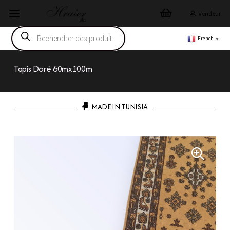
Vendeur
Recherche
de
French
▼
produits
Tapis Doré 60mx100m
MADE IN TUNISIA