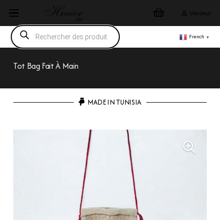
Vendeur
Recherche
de
French
▼
produits
Tot Bag Fait À Main
MADE IN TUNISIA