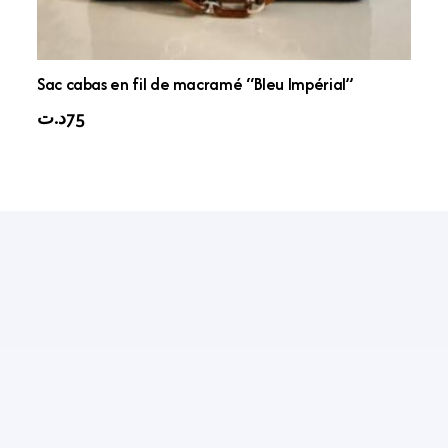
Sac cabas en fil de macramé “Bleu Impérial”
د.ت
75