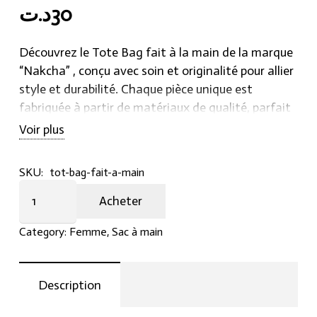
د.ت
30
Découvrez le Tote Bag fait à la main de la marque
“Nakcha” , conçu avec soin et originalité pour allier
style et durabilité. Chaque pièce unique est
fabriquée à partir de matériaux de qualité, parfait
pour vos sorties quotidiennes. Pour plus
Voir plus
d’informations ou passer commande, contactez-
nous au +21652194722.
SKU:
tot-bag-fait-a-main
Tot
Acheter
bag
fait
Category:
Femme
,
Sac à main
à
main
quantity
Description