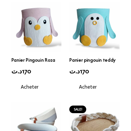
Panier Pingouin Roza
Panier pingouin teddy
د.ت
170
د.ت
170
Acheter
Acheter
SALE!