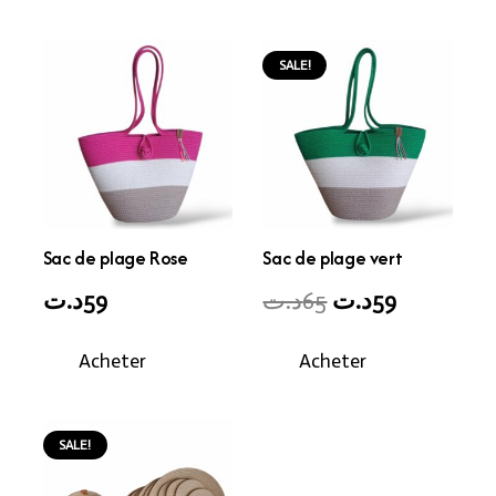
SALE!
Sac de plage Rose
Sac de plage vert
Original
Current
د.ت
59
د.ت
65
د.ت
59
price
price
Acheter
Acheter
was:
is:
59د.ت.
65د.ت.
SALE!