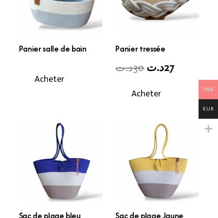
Panier salle de bain
Panier tressée
Original
Current
د.ت
30
د.ت
27
Acheter
price
price
TND
Acheter
was:
is:
27د.ت.
30د.ت.
EUR
Sac de plage bleu
Sac de plage Jaune