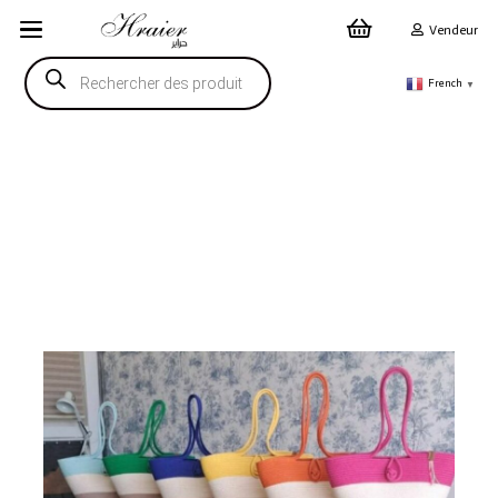
Vendeur
Recherche
de
French
▼
produits