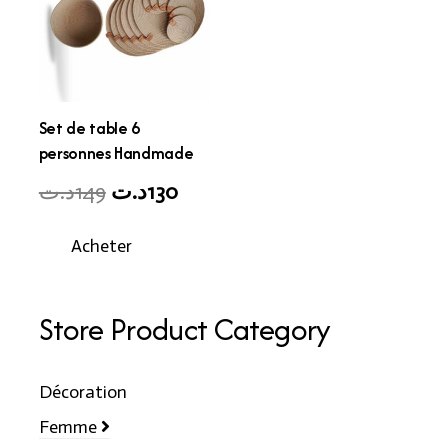
Set de table 6
personnes Handmade
Original
Current
د.ت
149
د.ت
130
price
price
Acheter
was:
is:
130د.ت.
149د.ت.
Store Product Category
Décoration
Femme