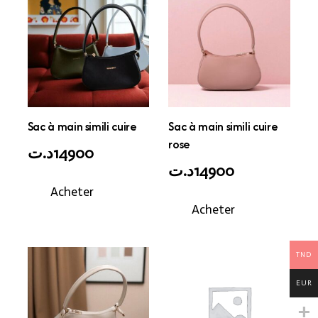
Sac à main simili cuire
Sac à main simili cuire
rose
د.ت
14900
د.ت
14900
Acheter
Acheter
TND
EUR