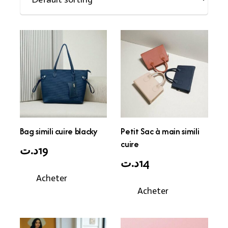
Bag simili cuire blacky
Petit Sac à main simili
cuire
د.ت
19
د.ت
14
Acheter
Acheter