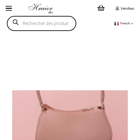
Vendeur
Recherche
de
French
▼
produits