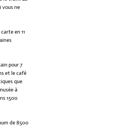
Si vous ne
 carte en 11
taines
ain pour 7
ns et le café
stiques que
 musée à
ins 1500
imum de 8500