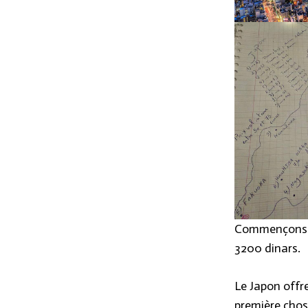
Commençons par
3200 dinars.
Le Japon offr
première chose