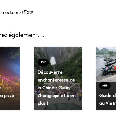
n octobre ! 🥰🫶
erez également…
ASIE
Découverte
enchanteresse de
e
la Chine : Guilin,
ASIE
a pizza
Zhangjiajie et bien
Guide 
plus !
au Vie