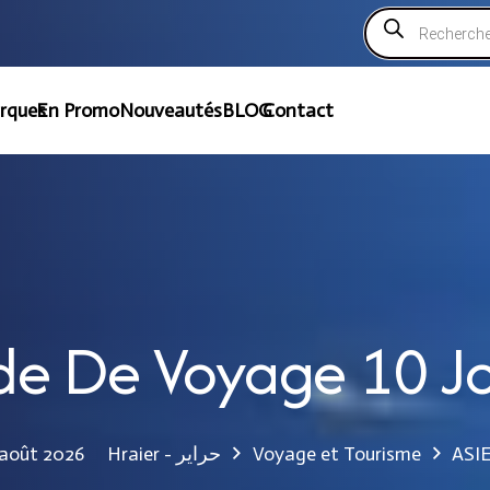
Recherche
de
produits
rques
En Promo
Nouveautés
BLOG
Contact
de De Voyage 10 J
Hraier - حراير
Voyage et Tourisme
ASI
août 2026