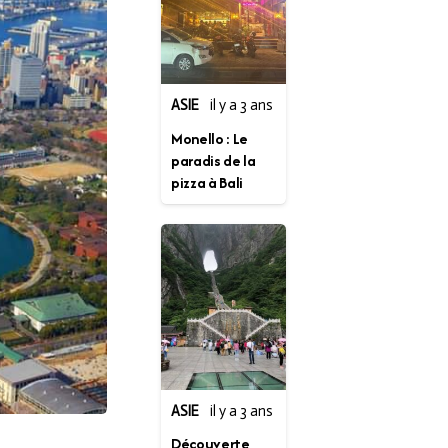
ASIE
il y a 3 ans
Monello : Le
paradis de la
pizza à Bali
ASIE
il y a 3 ans
Découverte