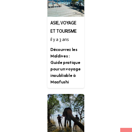
ASIE
,
VOYAGE
ET TOURISME
il y a 3 ans
Découvrez les
Maldives :
Guide pratique
pour un voyage
inoubliable à
Maafushi