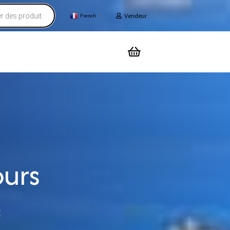
Vendeur
French
▼
ours
E