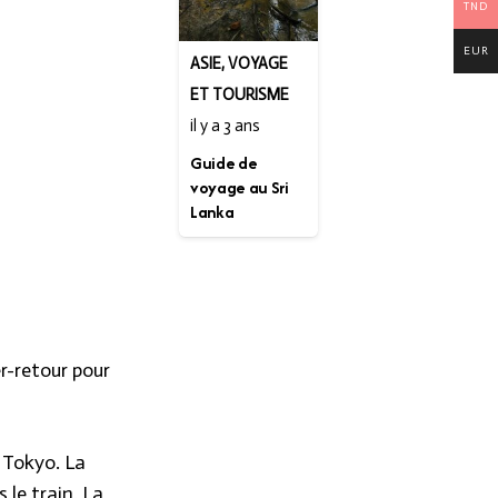
TND
EUR
ASIE
,
VOYAGE
ET TOURISME
il y a 3 ans
Guide de
voyage au Sri
Lanka
er-retour pour
 Tokyo. La
 le train. La