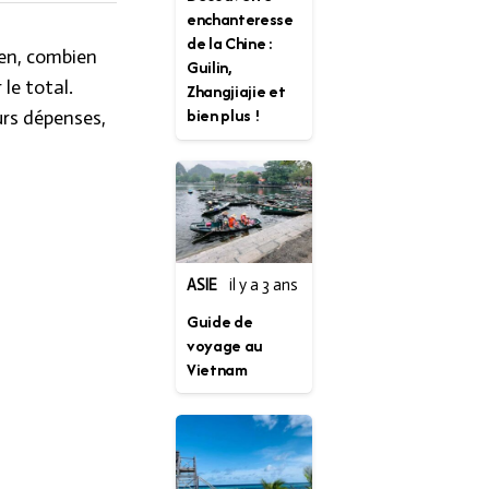
enchanteresse
de la Chine :
ien, combien
Guilin,
 le total.
Zhangjiajie et
bien plus !
urs dépenses,
ASIE
il y a 3 ans
Guide de
voyage au
Vietnam