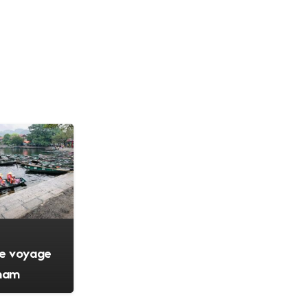
de voyage
tnam