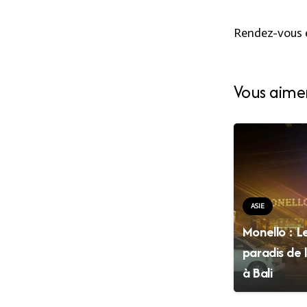
Rendez-vous e
Vous aim
ASIE
Monello : L
paradis de l
à Bali