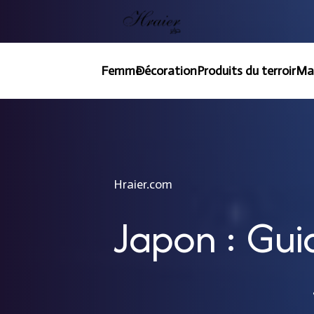
Femme
Décoration
Produits du terroir
Ma
Hraier.com
Japon : Gui