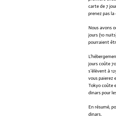
carte de 7 jou
prenez pas la 
Nous avons orga
jours (10 nuit
pourraient êtr
L’hébergement
jours coûte 70
s’élèvent à 12
vous paierez 
Tokyo coûte e
dinars pour les
En résumé, po
dinars.