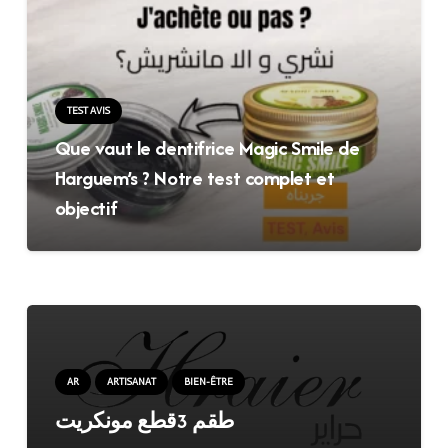
TEST AVIS
Que vaut le dentifrice Magic Smile de
Harguem’s ? Notre test complet et
objectif
AR
ARTISANAT
BIEN-ÊTRE
طقم 3قطع مونكريت