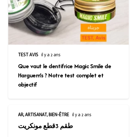
TEST AVIS
il y a 2 ans
Que vaut le dentifrice Magic Smile de
Harguem’s ? Notre test complet et
objectif
AR
,
ARTISANAT
,
BIEN-ÊTRE
il y a 2 ans
طقم 3قطع مونكريت