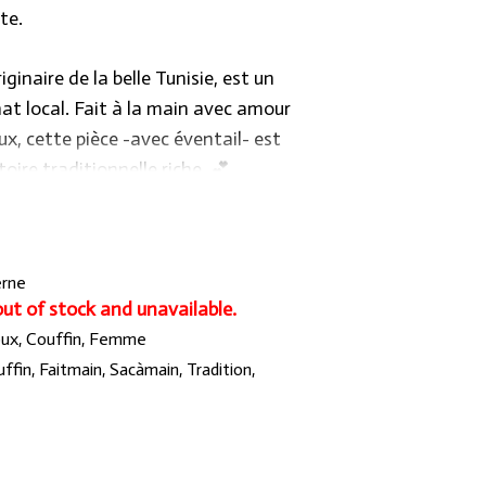
te.
ginaire de la belle Tunisie, est un
anat local. Fait à la main avec amour
ux, cette pièce -avec éventail- est
oire traditionnelle riche. 💕
ptionnel que nous vous réservons sur
r.com »
erne
out of stock and unavailable.
oux
,
Couffin
,
Femme
ffin
,
Faitmain
,
Sacàmain
,
Tradition
,