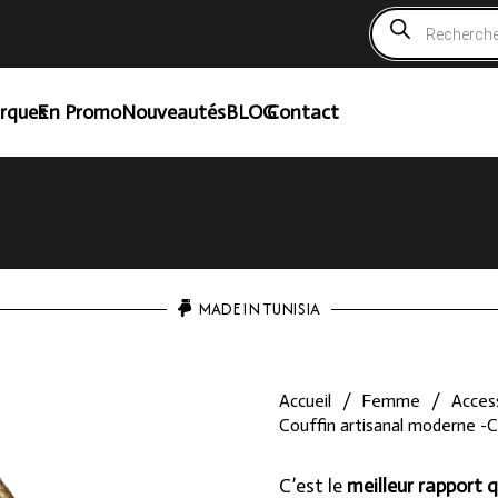
Recherche
de
produits
rques
En Promo
Nouveautés
BLOG
Contact
MADE IN TUNISIA
Accueil
/
Femme
/
Access
Couffin artisanal moderne
C’est le
meilleur rapport q