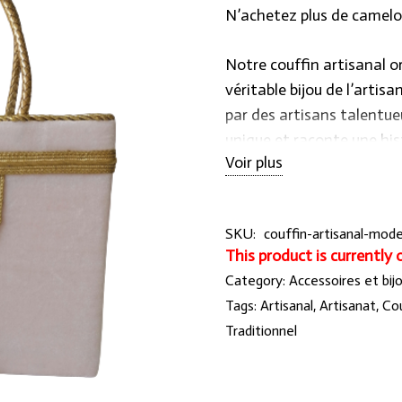
N’achetez plus de camelo
Notre couffin artisanal ori
véritable bijou de l’artis
par des artisans talentue
unique et raconte une hist
Voir plus
👉Découvrez le prix exce
notre site « officiel hraie
SKU:
couffin-artisanal-mod
This product is currently 
Category:
Accessoires et bij
Tags:
Artisanal
,
Artisanat
,
Cou
Traditionnel