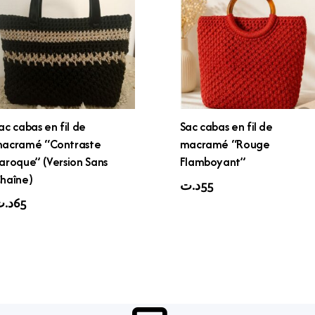
ac cabas en fil de
Sac cabas en fil de
acramé “Contraste
macramé “Rouge
aroque” (Version Sans
Flamboyant”
haîne)
د.ت
55
د.
65