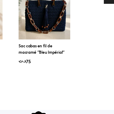
Sac cabas en fil de
macramé “Bleu Impérial”
د.ت
75