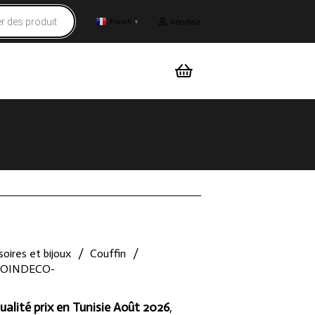
Vendeur
French
▼
oires et bijoux
/
Couffin
/
 -COINDECO-
ualité prix en Tunisie Août 2026
,