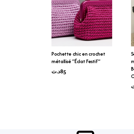
Pochette chic en crochet
S
métallisé “Éclat Festif”
m
B
د.ت
85
C
ت