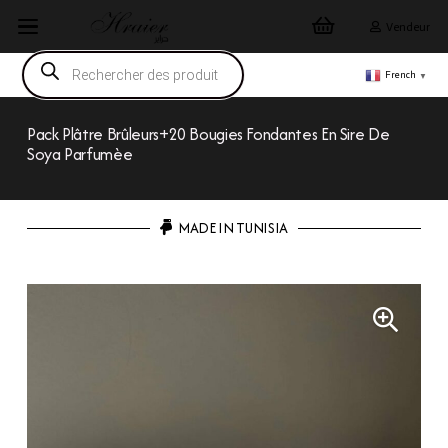
Vendeur
Recherche
de
French
▼
produits
Pack Plâtre Brûleurs+20 Bougies Fondantes En Sire De
Soya Parfumèe
MADE IN TUNISIA