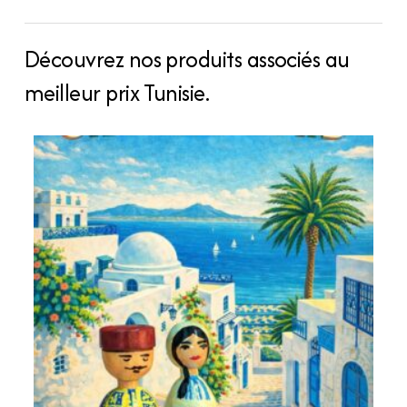
fondantes
en
sire
Découvrez nos produits associés au
de
meilleur prix Tunisie.
soya
parfumèe
quantity