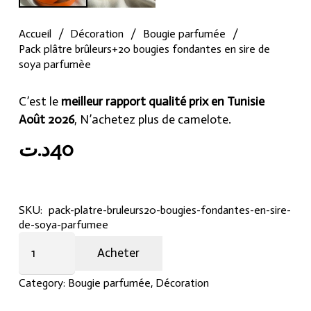
Accueil
/
Décoration
/
Bougie parfumée
/
Pack plâtre brûleurs+20 bougies fondantes en sire de
soya parfumèe
C’est le
meilleur rapport qualité prix en Tunisie
Août 2026
, N’achetez plus de camelote.
د.ت
40
SKU:
pack-platre-bruleurs20-bougies-fondantes-en-sire-
de-soya-parfumee
Pack
Acheter
plâtre
brûleurs+20
Category:
Bougie parfumée
,
Décoration
bougies