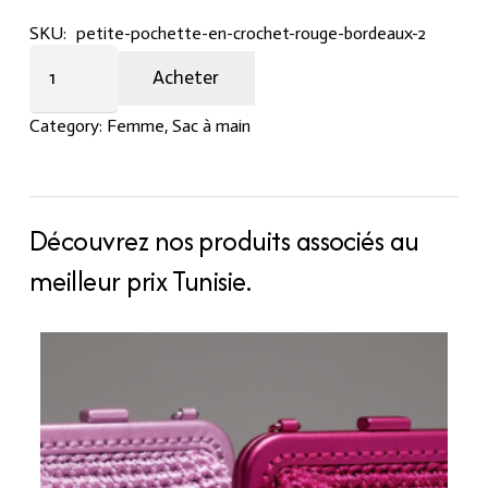
SKU:
petite-pochette-en-crochet-rouge-bordeaux-2
Sac
Acheter
à
main
Category:
Femme
,
Sac à main
en
crochet
Rouge
bordeaux
Découvrez nos produits associés au
avec
meilleur prix Tunisie.
fermoire
quantity