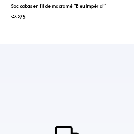
Sac cabas en fil de macramé “Bleu Impérial”
د.ت
75