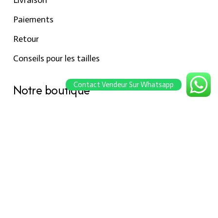
Paiements
Retour
Conseils pour les tailles
Contact Vendeur Sur Whatsapp
Notre boutique
À propos Hraier
Contact
Conditions d’utilisation
Contact
301, Immeuble belkahia, Bizerte