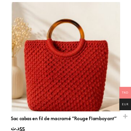
TND
EUR
Sac cabas en fil de macramé “Rouge Flamboyant”
د.ت
55