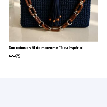
Sac cabas en fil de macramé “Bleu Impérial”
د.ت
75