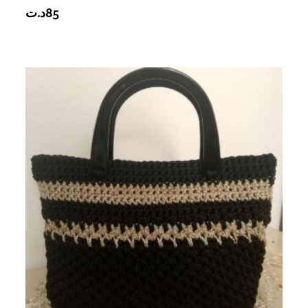
د.ت
85