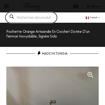
Vendeur
Recherche
de
French
▼
produits
Pochette Orange Artisanale En Crochet Dotée D’un
Fermoir Inoxydable, Signée Sola
MADE IN TUNISIA