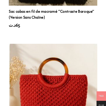
Sac cabas en fil de macramé “Contraste Baroque”
(Version Sans Chaîne)
د.ت
65
TND
EUR