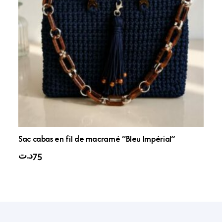
Sac cabas en fil de macramé “Bleu Impérial”
د.ت
75