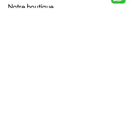
Notre boutique
À propos Hraier
Contact
Conditions d’utilisation
Contact
301, Immeuble belkahia, Bizerte
7000
+216 24 709 073
© Août 2026 Hraier by
Agence web tunisie
Rank It