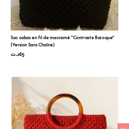
Sac cabas en fil de macramé “Contraste Baroque”
(Version Sans Chaîne)
د.ت
65
TND