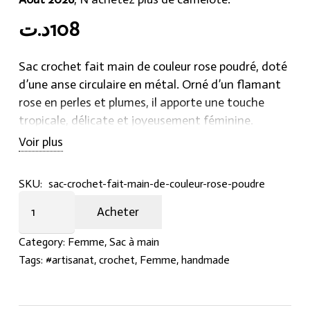
د.ت
108
Sac crochet fait main de couleur rose poudré, doté
d’une anse circulaire en métal. Orné d’un flamant
rose en perles et plumes, il apporte une touche
tropicale, délicate et joyeusement féminine.
Voir plus
SKU:
sac-crochet-fait-main-de-couleur-rose-poudre
Sac
Acheter
crochet
fait
Category:
Femme
,
Sac à main
main
Tags:
#artisanat
,
crochet
,
Femme
,
handmade
de
couleur
rose