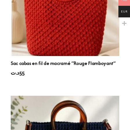
EUR
Sac cabas en fil de macramé “Rouge Flamboyant”
د.ت
55