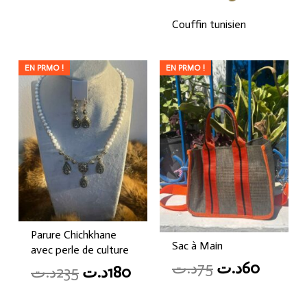
Couffin tunisien
EN PRMO !
EN PRMO !
Parure Chichkhane
Sac à Main
avec perle de culture
Original
Curren
د.ت
75
د.ت
60
Original
Current
د.ت
235
د.ت
180
price
price
price
price