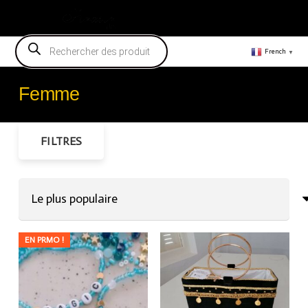
Vendeur
Recherche
de
French
▼
produits
Femme
FILTRES
EN PRMO !