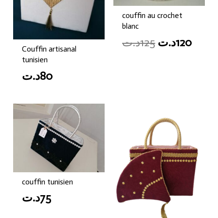
couffin au crochet
blanc
Original
Curr
د.ت
125
د.ت
120
Couffin artisanal
price
price
tunisien
was:
is:
د.ت
80
125د.ت.
couffin tunisien
د.ت
75