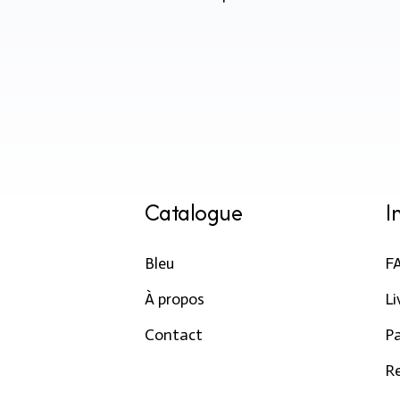
Catalogue
I
Bleu
F
À propos
Li
Contact
P
R