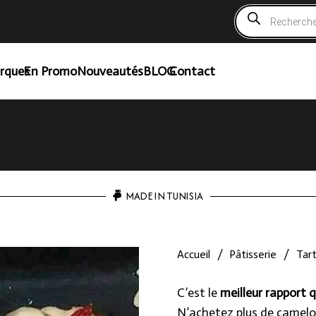
Recherche
de
produits
rques
En Promo
Nouveautés
BLOG
Contact
MADE IN TUNISIA
Accueil
/
Pâtisserie
/
Tart
C’est le
meilleur rapport q
N’achetez plus de camelo