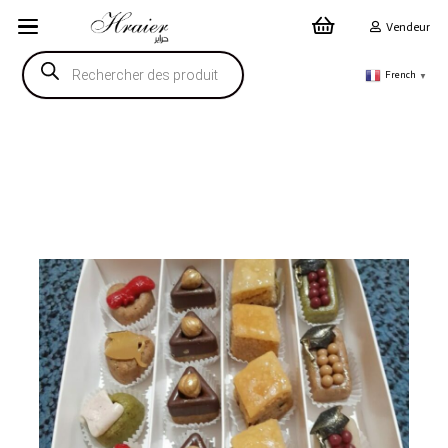
Vendeur
Recherche
de
French
▼
produits