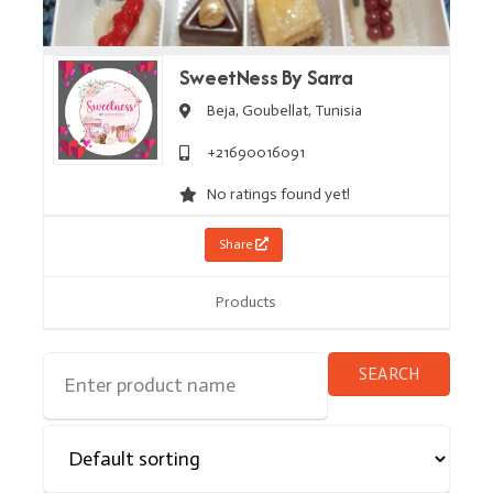
SweetNess By Sarra
Beja, Goubellat,
Tunisia
+21690016091
No ratings found yet!
Share
Products