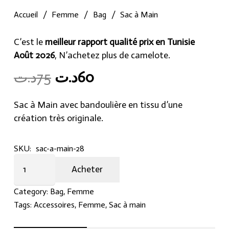
Accueil
/
Femme
/
Bag
/
Sac à Main
C’est le
meilleur rapport qualité prix en Tunisie
Août 2026
, N’achetez plus de camelote.
Original
Current
د.ت
75
د.ت
60
price
price
was:
is:
Sac à Main avec bandoulière en tissu d’une
60د.ت.
75د.ت.
création très originale.
SKU:
sac-a-main-28
Sac
Acheter
à
Main
Category:
Bag
,
Femme
quantity
Tags:
Accessoires
,
Femme
,
Sac à main