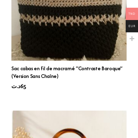
TND
EUR
Sac cabas en fil de macramé “Contraste Baroque”
(Version Sans Chaîne)
د.ت
65