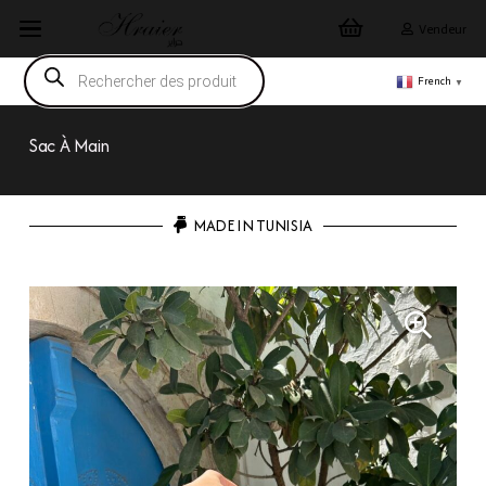
Vendeur
Recherche
de
French
▼
produits
Sac À Main
MADE IN TUNISIA