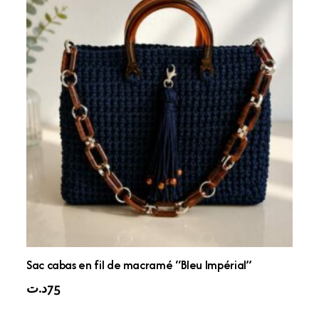
Sac cabas en fil de macramé “Bleu Impérial”
د.ت
75