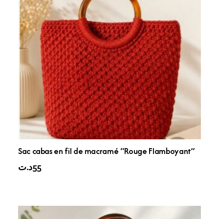
Sac cabas en fil de macramé “Rouge Flamboyant”
د.ت
55